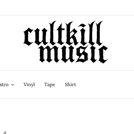
stro
Vinyl
Tape
Shirt