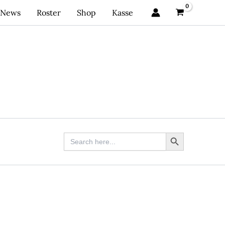
News
Roster
Shop
Kasse
Search Button
Search
for: