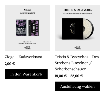
Ziege – Kadaverknast
Tristis & Dystyches – Des
Strebens Einzelner /
7,00
€
Scherbenschauer
In den Warenkorb
19,00
€
–
22,00
€
Di
Ausführung wählen
Pr
we
me