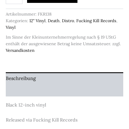
War
Cult
-
Artikelnummer:
FKR138
Barbaric
Kategorien:
12" Vinyl
,
Death
,
Distro
,
Fucking Kill Records
,
Metal
Vinyl
Menge
Im Sinne der Kleinunternehmerregelung nach § 19 UStG
enthält der ausgewiesene Betrag keine Umsatzsteuer.
zzgl.
Versandkosten
Beschreibung
Zusätzliche Informationen
Black 12-inch vinyl
Released via Fucking Kill Records