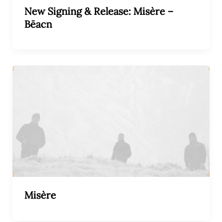
New Signing & Release: Misère –
Bēacn
Misère